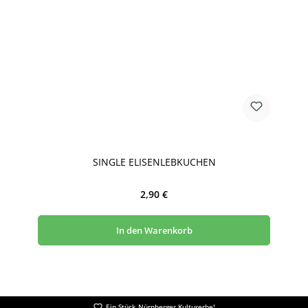
SINGLE ELISENLEBKUCHEN
Regulärer Preis:
2,90 €
In den Warenkorb
Ein Stück Nürnberger Kulturerbe!