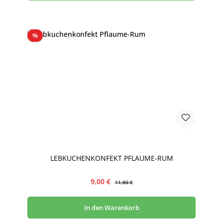
Rabatt
%
LEBKUCHENKONFEKT PFLAUME-RUM
Verkaufspreis:
Regulärer Preis:
9,00 €
11,90 €
In den Warenkorb