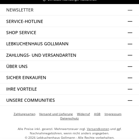
NEWSLETTER
SERVICE-HOTLINE
SHOP SERVICE
LEBKUCHENHAUS GOLLMANN
ZAHLUNGS- UND VERSANDARTEN
ÜBER UNS
SICHER EINKAUFEN
IHRE VORTEILE
UNSERE COMMUNITIES
Zahlungsarten
Versand und Lieferung
Widerruf
AGB
Impressum
Datenschutz
Alle Preise inkl. gesetzl. Mehrwertsteuer zzgl.
Versandkosten
und ggf.
Nachnahmegebühren, wenn nicht anders angegeben.
© 2026 Lebkuchenhaus Gollmann - Alle Rechte vorbehalten.