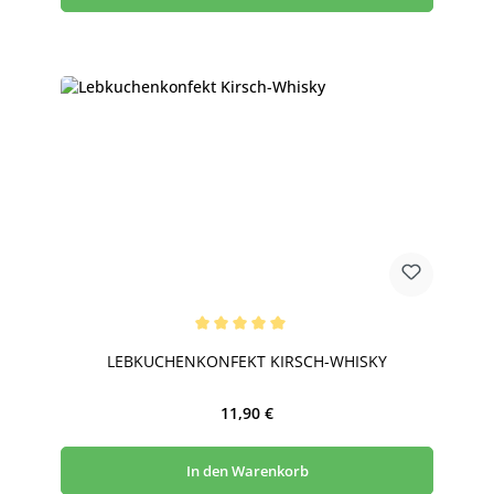
Durchschnittliche Bewertung von 5 von 5 Sternen
LEBKUCHENKONFEKT KIRSCH-WHISKY
Regulärer Preis:
11,90 €
In den Warenkorb