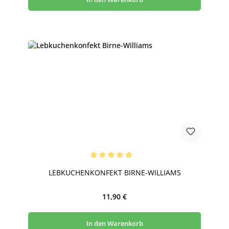
Durchschnittliche Bewertung von 5 von 5 Sternen
LEBKUCHENKONFEKT BIRNE-WILLIAMS
Regulärer Preis:
11,90 €
In den Warenkorb