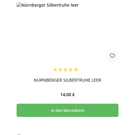
Durchschnittliche Bewertung von 5 von 5 Sternen
NÜRNBERGER SILBERTRUHE LEER
Regulärer Preis:
14,00 €
In den Warenkorb