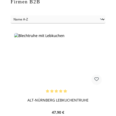
Firmen B2B
Durchschnittliche Bewertung von 5 von 5 Sternen
ALT-NÜRNBERG LEBKUCHENTRUHE
Regulärer Preis:
47,90 €