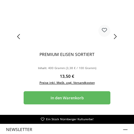
PREMIUM ELISEN SORTIERT
Inhalt:
400 Gramm
(3,38 € / 100 Gramm)
Regulärer Preis:
13,50 €
Preise inkl. MwSt. zzgl. Versandkosten
In den Warenkorb
Ein Stück Nürnberger Kulturerbe!
NEWSLETTER