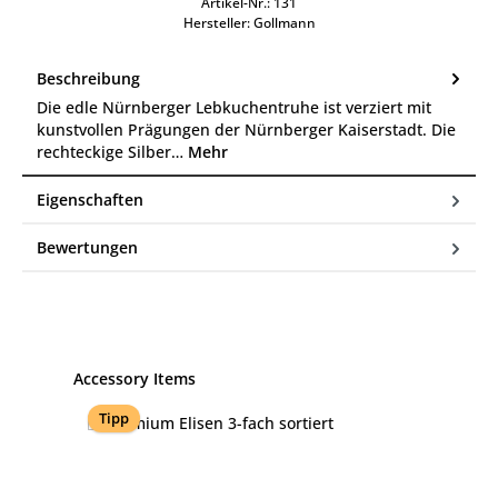
Artikel-Nr.:
131
Hersteller:
Gollmann
Beschreibung
Die edle Nürnberger Lebkuchentruhe ist verziert mit
kunstvollen Prägungen der Nürnberger Kaiserstadt. Die
rechteckige Silber…
Mehr
Eigenschaften
Bewertungen
Produktgalerie überspringen
Accessory Items
Tipp
%
T