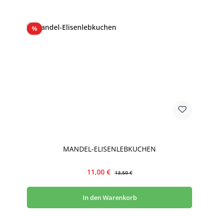
Rabatt
%
MANDEL-ELISENLEBKUCHEN
Verkaufspreis:
Regulärer Preis:
11,00 €
13,50 €
In den Warenkorb