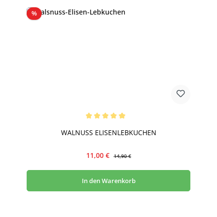
Rabatt
%
Durchschnittliche Bewertung von 5 von 5 Sternen
WALNUSS ELISENLEBKUCHEN
Verkaufspreis:
Regulärer Preis:
11,00 €
14,90 €
In den Warenkorb