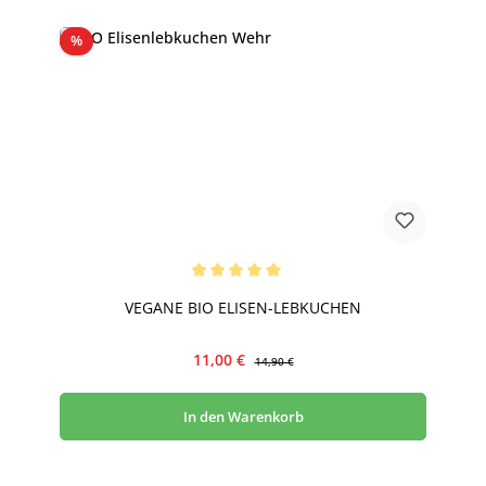
Rabatt
%
Durchschnittliche Bewertung von 5 von 5 Sternen
VEGANE BIO ELISEN-LEBKUCHEN
Verkaufspreis:
Regulärer Preis:
11,00 €
14,90 €
In den Warenkorb