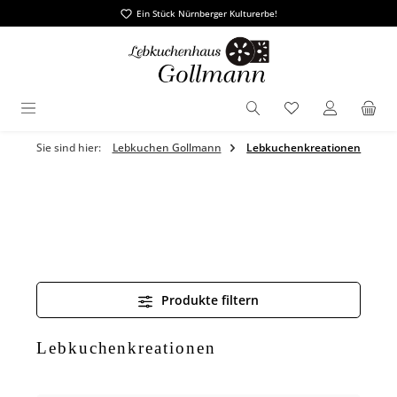
Ein Stück Nürnberger Kulturerbe!
alt springen
Du hast 0 Produ
Sie sind hier:
Lebkuchen Gollmann
Lebkuchenkreationen
Produkte filtern
Lebkuchenkreationen