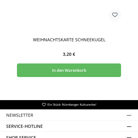
WEIHNACHTSKARTE SCHNEEKUGEL
Regulärer Preis:
3,20 €
In den Warenkorb
Ein Stück Nürnberger Kulturerbe!
NEWSLETTER
SERVICE-HOTLINE
SHOP SERVICE