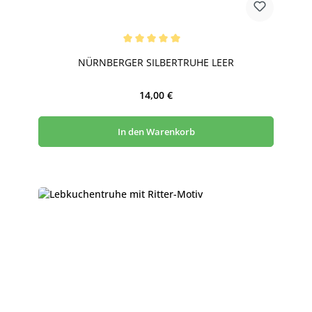
Durchschnittliche Bewertung von 5 von 5 Sternen
NÜRNBERGER SILBERTRUHE LEER
Regulärer Preis:
14,00 €
In den Warenkorb