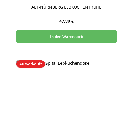
Durchschnittliche Bewertung von 5 von 5 Sternen
ALT-NÜRNBERG LEBKUCHENTRUHE
Regulärer Preis:
47,90 €
In den Warenkorb
Ausverkauft