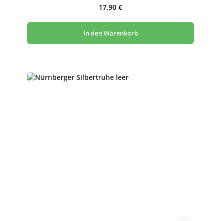
Regulärer Preis:
17,90 €
In den Warenkorb