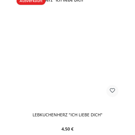
Ausverkauft
LEBKUCHENHERZ "ICH LIEBE DICH"
Regulärer Preis:
4,50 €