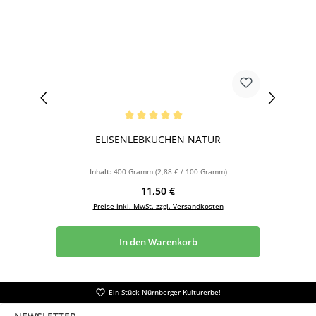
Durchschnittliche Bewertung von 5 von 5 Sternen
ELISENLEBKUCHEN NATUR
Inhalt:
400 Gramm
(2,88 € / 100 Gramm)
Regulärer Preis:
11,50 €
Preise inkl. MwSt. zzgl. Versandkosten
In den Warenkorb
Ein Stück Nürnberger Kulturerbe!