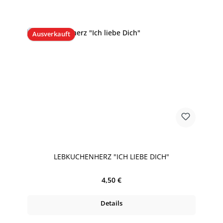
Ausverkauft
LEBKUCHENHERZ "ICH LIEBE DICH"
Regulärer Preis:
4,50 €
Details