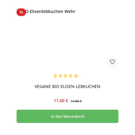
Rabatt
%
Durchschnittliche Bewertung von 5 von 5 Sternen
VEGANE BIO ELISEN-LEBKUCHEN
Verkaufspreis:
Regulärer Preis:
11,00 €
14,90 €
In den Warenkorb