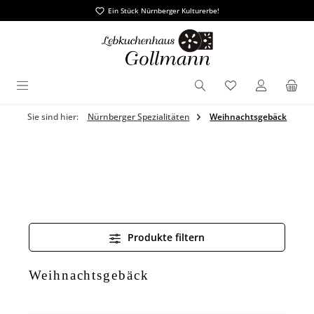
Ein Stück Nürnberger Kulturerbe!
alt springen
Du hast 0 Produ
Sie sind hier:
Nürnberger Spezialitäten
Weihnachtsgebäck
Produkte filtern
Weihnachtsgebäck