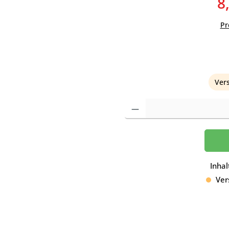
8
Pr
Durchschnittliche Bewer
Vers
Produkt Anzahl: Gib den gewünscht
Inhal
Vers