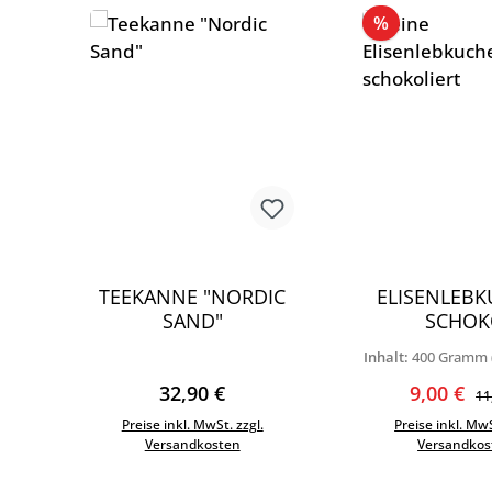
Produktgalerie überspringen
Rabatt
%
TEEKANNE "NORDIC
ELISENLEB
SAND"
SCHOK
Inhalt:
400 Gramm
Gramm
Regulärer Preis:
Verkaufs
Re
32,90 €
9,00 €
11
Preise inkl. MwSt. zzgl.
Preise inkl. MwS
Versandkosten
Versandkos
In den Warenkorb
In den War