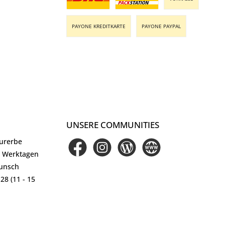
Benutzerdefiniertes Bild 1
Benutzerdefiniertes Bild 2
PAYONE KREDITKARTE
PAYONE PAYPAL
UNSERE COMMUNITIES
turerbe
Facebook
Instagram
Blog
Website
5 Werktagen
Wunsch
28 (11 - 15