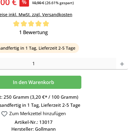
,00 €
%
10,90 €
(26.61% gespart)
eise inkl. MwSt. zzgl. Versandkosten
tung von 5 von 5 Sternen
1 Bewertung
andfertig in 1 Tag, Lieferzeit 2-5 Tage
en Wert ein oder benutze die Schaltflächen um die Anzahl zu erhöhen oder z
In den Warenkorb
t:
250 Gramm
(3,20 €* / 100 Gramm)
andfertig in 1 Tag, Lieferzeit 2-5 Tage
Zum Merkzettel hinzufügen
Artikel-Nr.:
13017
Hersteller:
Gollmann