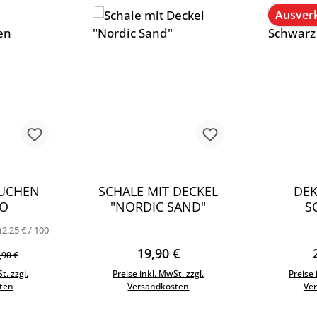
Ausver
KUCHEN
SCHALE MIT DECKEL
DEK
O
"NORDIC SAND"
S
(2,25 € / 100
)
preis:
gulärer Preis:
Regulärer Preis:
19,90 €
,90 €
t. zzgl.
Preise inkl. MwSt. zzgl.
Preise 
ten
Versandkosten
Ve
enkorb
In den Warenkorb