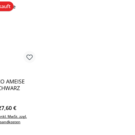
kauft
O AMEISE
CHWARZ
Regulärer Preis:
27,60 €
inkl. MwSt. zzgl.
rsandkosten