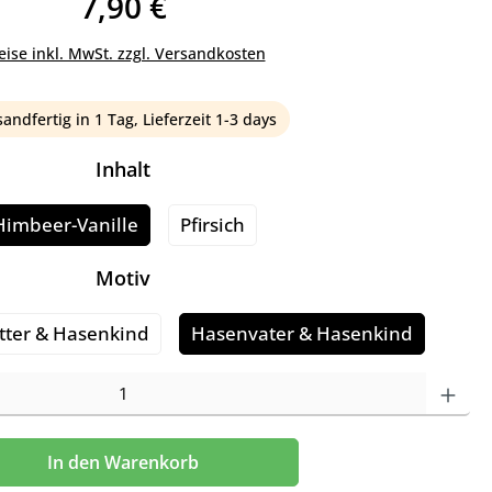
7,90 €
eise inkl. MwSt. zzgl. Versandkosten
andfertig in 1 Tag, Lieferzeit 1-3 days
auswählen
Inhalt
Himbeer-Vanille
Pfirsich
auswählen
Motiv
ter & Hasenkind
Hasenvater & Hasenkind
en Wert ein oder benutze die Schaltflächen um die Anzahl zu erhöhen oder z
In den Warenkorb