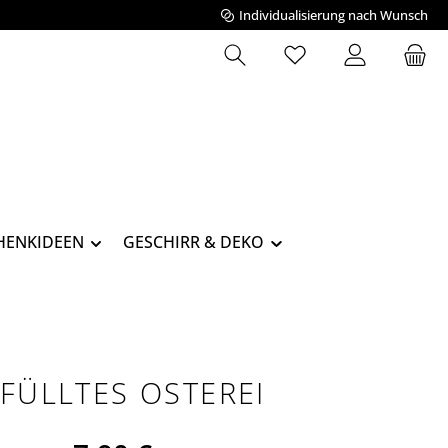
Individualisierung nach Wunsch
Du hast 0 Produkte 
HENKIDEEN
GESCHIRR & DEKO
FÜLLTES OSTEREI