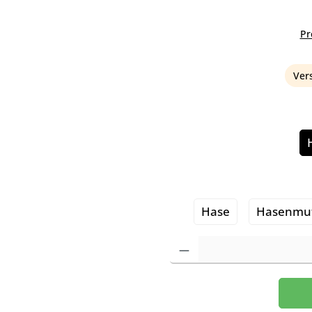
Pr
Vers
Hase
Hasenmut
Produkt Anzahl: Gib den gewünscht